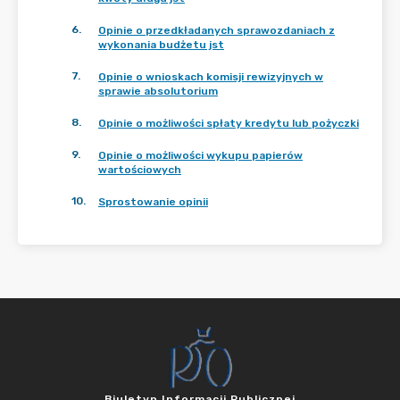
6
.
Opinie o przedkładanych sprawozdaniach z
wykonania budżetu jst
7
.
Opinie o wnioskach komisji rewizyjnych w
sprawie absolutorium
8
.
Opinie o możliwości spłaty kredytu lub pożyczki
9
.
Opinie o możliwości wykupu papierów
wartościowych
10
.
Sprostowanie opinii
Biuletyn Informacji Publicznej