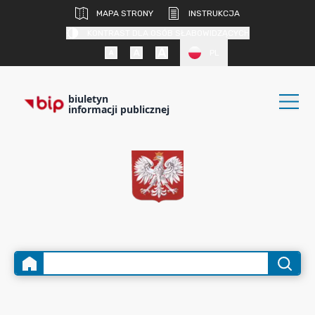
MAPA STRONY
INSTRUKCJA
KONTRAST DLA OSÓB SŁABOWIDZĄCYCH
PL
biuletyn
informacji publicznej