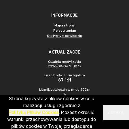
INFORMACJE
Mapa strony
Rejestr zmian
Statystyki odwiedzin
AKTUALIZACJE
Ostatnia modyfikacja
2026-08-04 10:10:17
Licznik odwiedzin ogółem
87 161
Licznik odwiedzin w m-cu 2026-
07
Strona korzysta z plików cookies w celu
259
realizacji usług i zgodnie z
Polityką Plików Cookies
. Możesz określić
Zamknij
CMS & Hosting: Nefeni Sp. z o.o.
warunki przechowywania lub dostępu do
plików cookies w Twojej przeglądarce