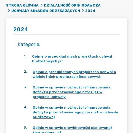
STRONA GŁÓWNA
DZIAŁALNOŚĆ OPINIODAWCZA
2024
UCHWAŁY SKŁADÓW ORZEKAJĄCYCH
2024
Kategorie
:
1
.
Opinie o przedkładanych projektach uchwał
budżetowych jst
2
.
Opinie o przedkładanych projektach uchwał o
wieloletnich prognozach finansowych
3
.
Opinie w sprawie możliwości sfinansowania
deficytu przedstawionego przez jst w
projekcie uchwały
4
.
Opinie w sprawie możliwości sfinansowania
deficytu przedstawionego przez jst w uchwale
budżetowej
5
.
Opinie w sprawie prawidłowości planowanej
kwoty długu jst