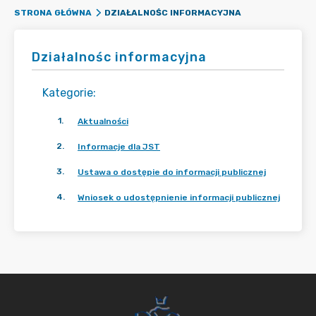
DZIAŁALNOŚC INFORMACYJNA
STRONA GŁÓWNA
Działalnośc informacyjna
Kategorie
:
1
.
Aktualności
2
.
Informacje dla JST
3
.
Ustawa o dostępie do informacji publicznej
4
.
Wniosek o udostępnienie informacji publicznej