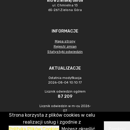
RIO w Zielonej Górze
ul. Chmielna 13
65-261 Zielona Góra
INFORMACJE
Mapa strony
Rejestr zmian
Statystyki odwiedzin
AKTUALIZACJE
Ostatnia modyfikacja
2026-08-04 10:10:17
Licznik odwiedzin ogółem
87 209
Licznik odwiedzin w m-cu 2026-
07
Strona korzysta z plików cookies w celu
307
realizacji usług i zgodnie z
Polityką Plików Cookies
. Możesz określić
Zamknij
CMS & Hosting: Nefeni Sp. z o.o.