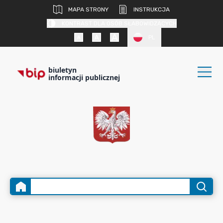
MAPA STRONY
INSTRUKCJA
KONTRAST DLA OSÓB SŁABOWIDZĄCYCH
PL
biuletyn
informacji publicznej