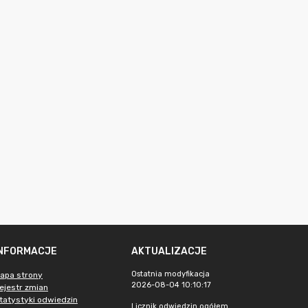
INFORMACJE
AKTUALIZACJE
Ostatnia modyfikacja
apa strony
2026-08-04 10:10:17
ejestr zmian
tatystyki odwiedzin
Licznik odwiedzin ogółem