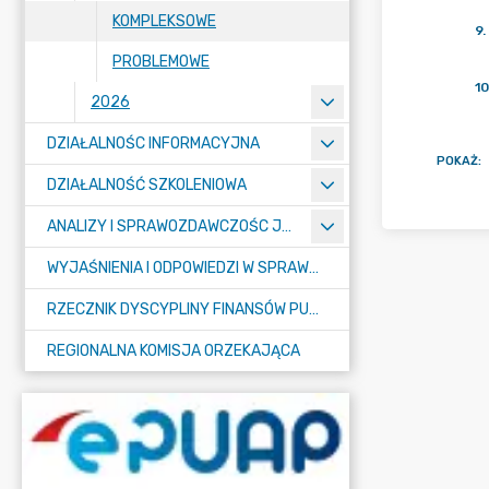
KOMPLEKSOWE
9
.
PROBLEMOWE
10
2026
DZIAŁALNOŚC INFORMACYJNA
POKAŻ
:
DZIAŁALNOŚĆ SZKOLENIOWA
ANALIZY I SPRAWOZDAWCZOŚC JST
WYJAŚNIENIA I ODPOWIEDZI W SPRAWACH DOTYCZĄCYCH STOSOWANIA PRZEPISÓW O FINANSACH PUBLICZNYCH
RZECZNIK DYSCYPLINY FINANSÓW PUBLICZNYCH
REGIONALNA KOMISJA ORZEKAJĄCA