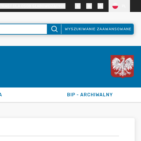
TRAST DLA OSÓB SŁABOWIDZĄCYCH
PL
WYSZUKIWANIE ZAAWANSOWANE
A
BIP - ARCHIWALNY