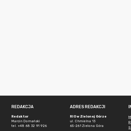
REDAKCJA
ADRES REDAKCJI
Redaktor
RIO w Zielonej Górze
M
Marcin Domański
ul. Chmielna 13
R
tel. +48 68 32 91 926
65-261 Zielona Góra
S