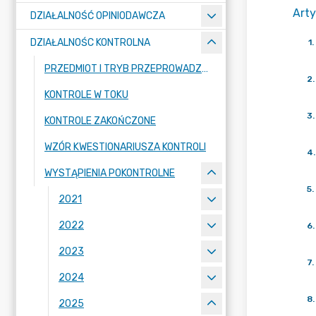
Arty
DZIAŁALNOŚĆ OPINIODAWCZA
DZIAŁALNOŚC KONTROLNA
1
.
PRZEDMIOT I TRYB PRZEPROWADZANIA KONTROLI
2
.
KONTROLE W TOKU
3
.
KONTROLE ZAKOŃCZONE
WZÓR KWESTIONARIUSZA KONTROLI
4
.
WYSTĄPIENIA POKONTROLNE
5
.
2021
2022
6
.
2023
7
.
2024
8
.
2025